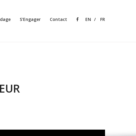
rdage
S’Engager
Contact
Facebook
EN
FR
TEUR