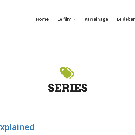
Home
Le film
Parrainage
Le déba
SERIES
xplained